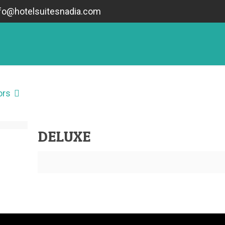
fo@hotelsuitesnadia.com
ors
DELUXE