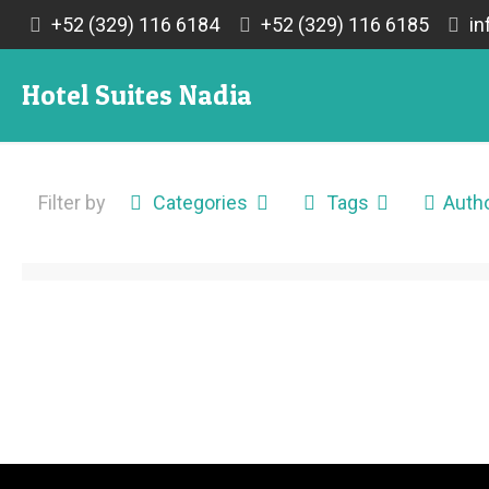
+52 (329) 116 6184
+52 (329) 116 6185
in
Hotel Suites Nadia
Filter by
Categories
Tags
Auth